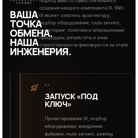
подход вместо самостоятельного
СЕРВИС
создания каждого компонента IX. SNS-
ВАША
IX может охватить архитектуру,
ТОЧКА
подбор оборудования, route servers,
ОБМЕНА.
мониторинг, политики и операционные
процедуры; результаты и зоны
НАША
ответственности фиксируются на этапе
ИНЖЕНЕРИЯ.
аудита.
УПРАВЛЯЕМАЯ
ИНТЕРАКТИВНАЯ
ФАБРИКА
МОДЕЛЬ
rocket_launch
01
ЗАПУСК «ПОД
КЛЮЧ»
Проектирование IX, подбор
оборудования, внедрение
фабрики, route servers, peering