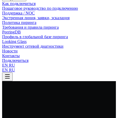
Как подключиться
Пошаговое руководство по подключению
Поддержка / NOC
Экстренная линия, заявки, эскалация
Политика пиринга
Требования и правила пиринга
PeeringDB
Профиль в глобальной базе пиринга
Looking Glass
Инструмент сетевой диагностики
Новости
Контакты
Подключиться
EN
RU
EN
RU