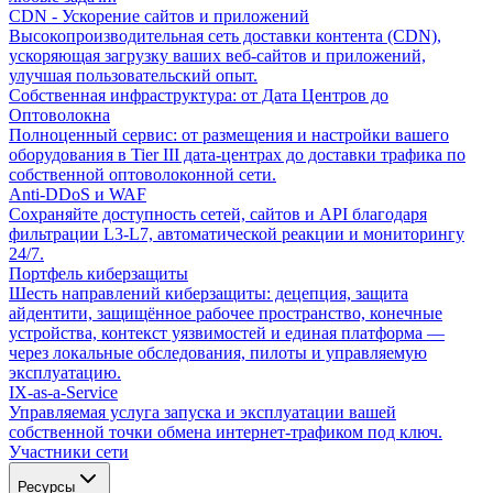
CDN - Ускорение сайтов и приложений
Высокопроизводительная сеть доставки контента (CDN),
ускоряющая загрузку ваших веб-сайтов и приложений,
улучшая пользовательский опыт.
Собственная инфраструктура: от Дата Центров до
Оптоволокна
Полноценный сервис: от размещения и настройки вашего
оборудования в Tier III дата-центрах до доставки трафика по
собственной оптоволоконной сети.
Anti-DDoS и WAF
Сохраняйте доступность сетей, сайтов и API благодаря
фильтрации L3-L7, автоматической реакции и мониторингу
24/7.
Портфель киберзащиты
Шесть направлений киберзащиты: децепция, защита
айдентити, защищённое рабочее пространство, конечные
устройства, контекст уязвимостей и единая платформа —
через локальные обследования, пилоты и управляемую
эксплуатацию.
IX-as-a-Service
Управляемая услуга запуска и эксплуатации вашей
собственной точки обмена интернет-трафиком под ключ.
Участники сети
Ресурсы