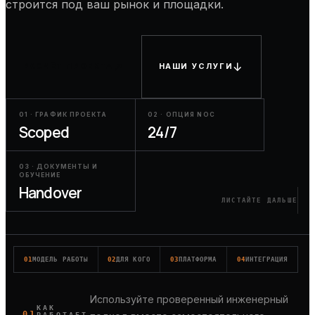
строится под ваш рынок и площадки.
↗
↓
РАСЧЁТ ПРОЕКТА
НАШИ УСЛУГИ
01 · ГРАФИК ПРОЕКТА
02 · ОПЦИЯ NOC
Scoped
24/7
03 · ДОКУМЕНТЫ И
ОБУЧЕНИЕ
Handover
ЛИСТАЙТЕ ДАЛЬШЕ
01
МОДЕЛЬ РАБОТЫ
02
ДЛЯ КОГО
03
ПЛАТФОРМА
04
ИНТЕГРАЦИЯ
Используйте проверенный инженерный
КАК
01
РАБОТАЕТ