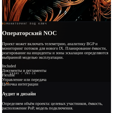
03
МОНИТОРИНГ ПОД КЛЮЧ
Операторский NOC
Проект может включать телеметрию, аналитику BGP и
мониторинг потоков для нового IX. Планирование ёмкости,
реагирование на инциденты и зоны эскалации определяются
выбранной моделью эксплуатации.
Included
Документы и регламенты
IXAAS / SNS-IX
Flexible
Управление или передача
Цепочка интеграции
01
02
03
Аудит и дизайн
Определяем объём проекта: целевых участников, ёмкость,
расположение PoP, модель подключения.