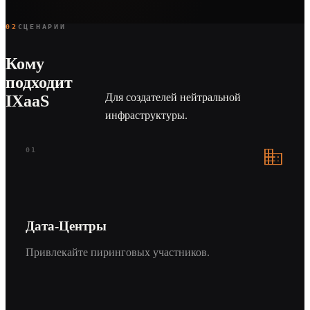
02
СЦЕНАРИИ
Кому
подходит
Для создателей нейтральной
IXaaS
инфраструктуры.
domain
01
Дата-Центры
Привлекайте пиринговых участников.