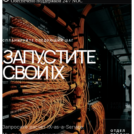
Обеспечено поддержкой 24/7 NOC
СПЛАНИРУЙТЕ СЛЕДУЮЩИЙ ШАГ
ЗАПУСТИТЕ
СВОЙ IX
ЗАПРОСИТ
РАСЧЁТ
Запросите расчёт IX-as-a-Service.
ОТДЕЛ