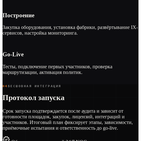
Построение
Закупка оборудования, установка фабрики, развёртывание IX-
сервисов, настройка мониторинга.
Go-Live
Тесты, подключение первых участников, проверка
маршрутизации, активация политик.
04
БЕСШОВНАЯ ИНТЕГРАЦИЯ
Протокол запуска
Срок запуска подтверждается после аудита и зависит от
готовности площадок, закупок, лицензий, интеграций и
участников. Итоговый план фиксирует этапы, зависимости,
приёмочные испытания и ответственность до go-live.
verified