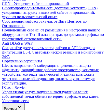
CDN - Ускорение сайтов и приложений
Высокопроизводительная сеть доставки контента (CDN),
ускоряющая загрузку ваших веб-сайтов и приложений,
улучшая пользовательский опыт.
Собственная инфраструктура: от Дата Центров до
Оптоволокна
Полноценный сервис: от размещения и настройки вашего
оборудования в Tier III дата-центрах до доставки трафика по
собственной оптоволоконной сети.
Anti-DDoS и WAF
Сохраняйте доступность сетей, сайтов и API благодаря
фильтрации L3-L7, автоматической реакции и мониторингу
24/7.
Портфель киберзащиты
Шесть направлений киберзащиты: децепция, защита
айдентити, защищённое рабочее пространство, конечные
устройства, контекст уязвимостей и единая платформа —
через локальные обследования, пилоты и управляемую
эксплуатацию.
IX-as-a-Service
Управляемая услуга запуска и эксплуатации вашей
собственной точки обмена интернет-трафиком под ключ.
Участники сети
Ресурсы