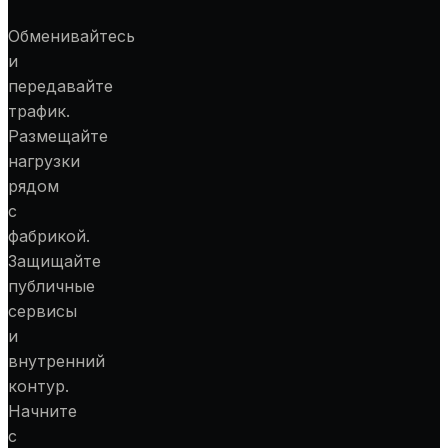
Обменивайтесь
и
передавайте
трафик.
Размещайте
нагрузки
рядом
с
фабрикой.
Защищайте
публичные
сервисы
и
внутренний
контур.
Начните
с