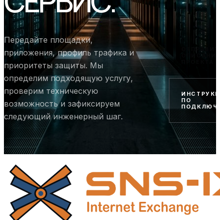
СЕРВИС.
Передайте площадки,
ОТПРАВИТ
приложения, профиль трафика и
ОПИСАНИ
ПРОЕКТА
приоритеты защиты. Мы
определим подходящую услугу,
проверим техническую
ИНСТРУК
ПО
возможность и зафиксируем
ПОДКЛЮЧ
следующий инженерный шаг.