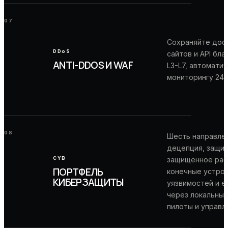
07
Сохраняйте дост
DDoS
сайтов и API бл
ANTI-DDOS И WAF
L3-L7, автомати
мониторингу 24/7
08
Шесть направле
децепция, защит
CYB
защищённое раб
ПОРТФЕЛЬ
конечные устрой
КИБЕРЗАЩИТЫ
уязвимостей и 
через локальные
пилоты и управл