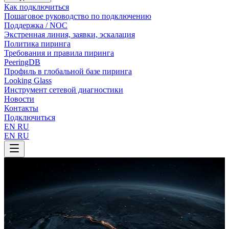
Как подключиться
Пошаговое руководство по подключению
Поддержка / NOC
Экстренная линия, заявки, эскалация
Политика пиринга
Требования и правила пиринга
PeeringDB
Профиль в глобальной базе пиринга
Looking Glass
Инструмент сетевой диагностики
Новости
Контакты
Подключиться
EN
RU
EN
RU