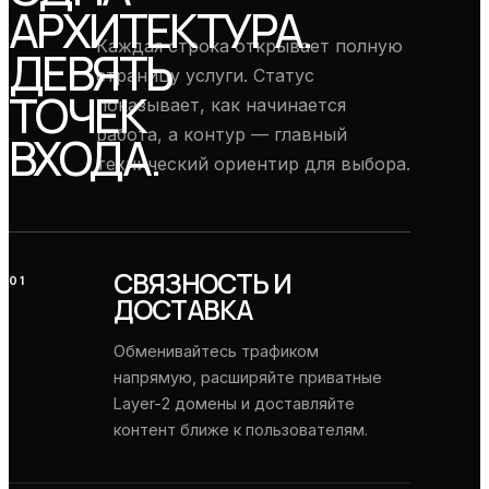
АРХИТЕКТУРА.
Каждая строка открывает полную
ДЕВЯТЬ
страницу услуги. Статус
ТОЧЕК
показывает, как начинается
работа, а контур — главный
ВХОДА.
технический ориентир для выбора.
СВЯЗНОСТЬ И
01
ДОСТАВКА
Обменивайтесь трафиком
напрямую, расширяйте приватные
Layer-2 домены и доставляйте
контент ближе к пользователям.