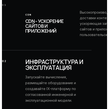
03
Высокопроизвод
CDN
доставки контен
CDN - УСКОРЕНИЕ
ускоряющая загр
САЙТОВ И
сайтов и прилож
ПРИЛОЖЕНИЙ
пользовательски
ИНФРАСТРУКТУРА И
02
ЭКСПЛУАТАЦИЯ
Запускайте вычисления,
размещайте оборудование и
создавайте IX-платформу по
согласованной инженерной и
эксплуатационной модели.