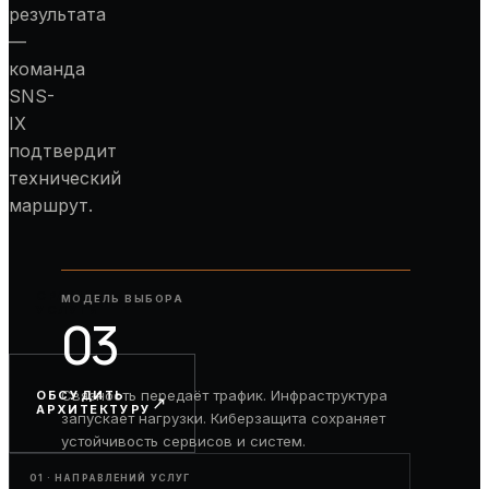
результата
—
команда
SNS-
IX
подтвердит
технический
маршрут.
СРАВНИТЬ
МОДЕЛЬ ВЫБОРА
↗
УСЛУГИ
03
Связность передаёт трафик. Инфраструктура
ОБСУДИТЬ
↗
АРХИТЕКТУРУ
запускает нагрузки. Киберзащита сохраняет
устойчивость сервисов и систем.
01 · НАПРАВЛЕНИЙ УСЛУГ