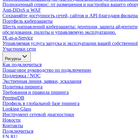
Полноценный сервис: от размещения и настройки вашего оборуд
Anti-DDoS и WAF
Сохраняйте доступность сетей, сайтов и API благодаря фильтр
Портфель киберзащиты
Шесть направлений киберзащиты: децепция, защита айдентити,
обследования, пилоты и управляемую эксплуатацию.
IX-as-a-Service
Управляемая услуга запуска и эксплуатации вашей собственно
Участники сети
Ресурсы
Как подключиться
Пошаговое руководство по подключению
Поддержка / NOC
Экстренная линия, заявки, эскалация
Политика пиринга
Требования и правила пиринга
PeeringDB
Профиль в глобальной базе пиринга
Looking Glass
Инструмент сетевой диагностики
Новости
Контакты
Подключиться
EN
RU