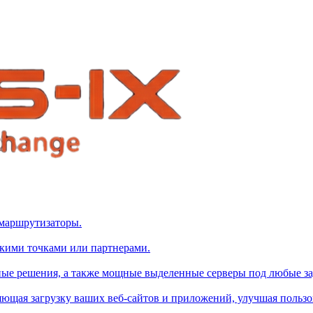
маршрутизаторы.
ькими точками или партнерами.
ые решения, а также мощные выделенные серверы под любые за
яющая загрузку ваших веб-сайтов и приложений, улучшая пользо
а