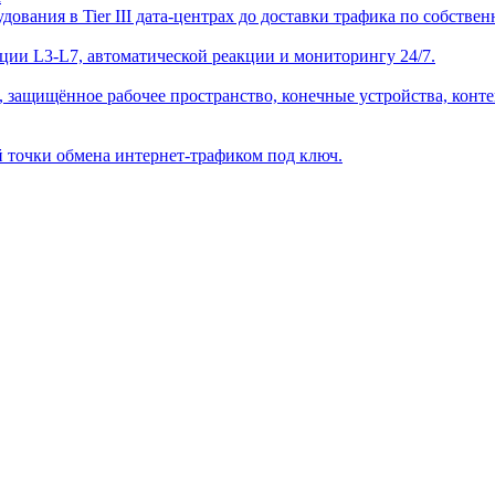
ования в Tier III дата-центрах до доставки трафика по собстве
ации L3-L7, автоматической реакции и мониторингу 24/7.
 защищённое рабочее пространство, конечные устройства, конте
й точки обмена интернет-трафиком под ключ.