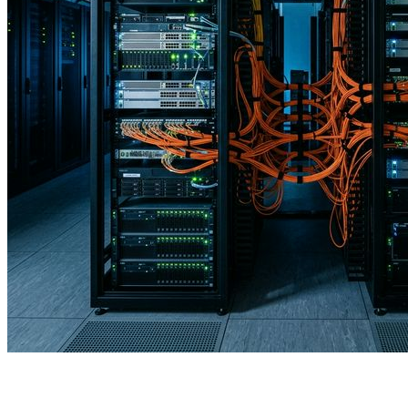
S
NS-IX и
VimpelCom
договорились о партнёрстве 