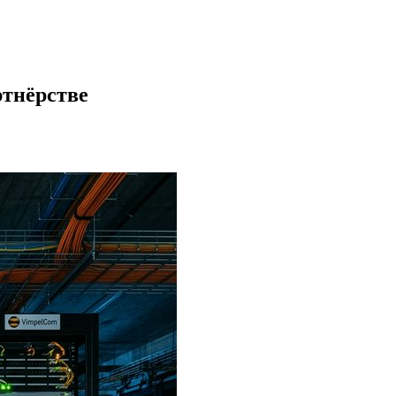
ртнёрстве